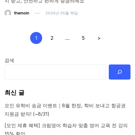
지 받고, 안전하고 편하게 송금하세요
themoin
2024년 05월 16일
글
1
2
…
5
>
페
이
검색
지
매
김
최신 글
모인 유학비 송금 이벤트｜8월 한정, 학비 보내고 항공권
지원금 받자! (~8/31)
[모인 제휴 혜택] 크림영어 학습자 맞춤 영어 교육 전 강의
15% 할인