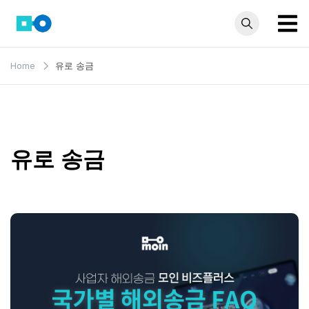
Skip
to
content
모인 해
유학생부터 사업자
Home
유로 송금
까지 꼭 알아야 할
외송금
해외송금 정보 모
블로그
음집
유로 송금