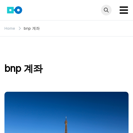
Skip
to
content
모인 해
유학생부터 사업자
Home
bnp 계좌
까지 꼭 알아야 할
외송금
해외송금 정보 모
블로그
음집
bnp 계좌