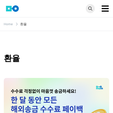
Skip
to
content
모인 해
유학생부터 사업자
Home
환율
까지 꼭 알아야 할
외송금
해외송금 정보 모
블로그
음집
환율