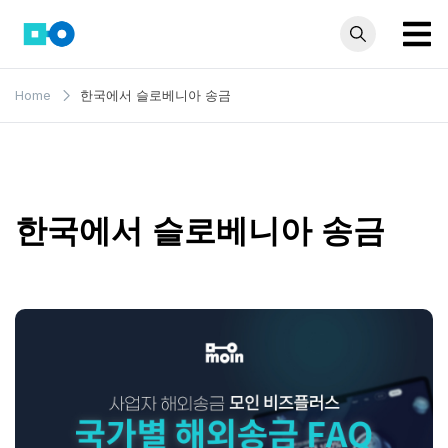
Skip
to
content
모인 해
유학생부터 사업자
Home
한국에서 슬로베니아 송금
까지 꼭 알아야 할
외송금
해외송금 정보 모
블로그
음집
한국에서 슬로베니아 송금