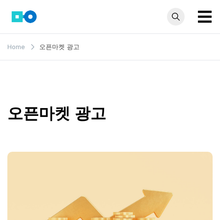
Skip
to
content
모인 해
유학생부터 사업자
Home
오픈마켓 광고
까지 꼭 알아야 할
외송금
해외송금 정보 모
블로그
음집
오픈마켓 광고