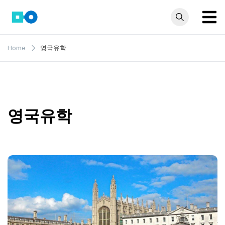
Skip
to
content
모인 해
유학생부터 사업자
Home
영국유학
까지 꼭 알아야 할
외송금
해외송금 정보 모
블로그
음집
영국유학