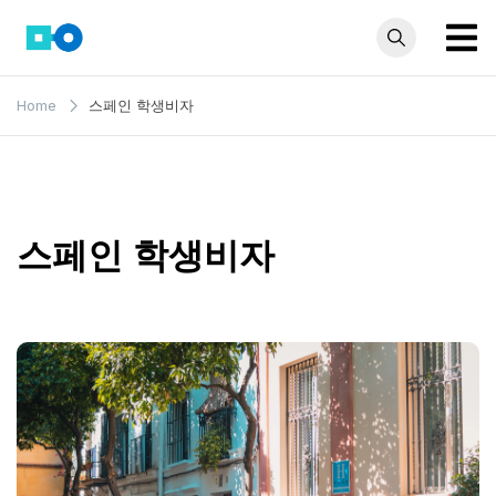
Skip
to
content
모인 해
유학생부터 사업자
Home
스페인 학생비자
까지 꼭 알아야 할
외송금
해외송금 정보 모
블로그
음집
스페인 학생비자