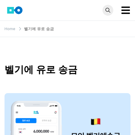
Skip
to
content
모인 해
유학생부터 사업자
Home
벨기에 유로 송금
까지 꼭 알아야 할
외송금
해외송금 정보 모
블로그
음집
벨기에 유로 송금