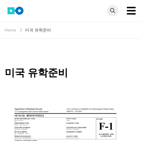
Skip
to
content
모인 해
유학생부터 사업자
Home
미국 유학준비
까지 꼭 알아야 할
외송금
해외송금 정보 모
블로그
음집
미국 유학준비