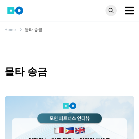
Skip
to
content
모인 해
유학생부터 사업자
Home
몰타 송금
까지 꼭 알아야 할
외송금
해외송금 정보 모
블로그
음집
몰타 송금