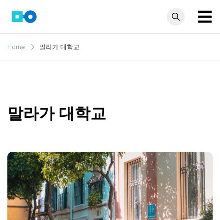
Skip
to
content
모인 해
유학생부터 사업자
Home
말라가 대학교
까지 꼭 알아야 할
외송금
해외송금 정보 모
블로그
음집
말라가 대학교