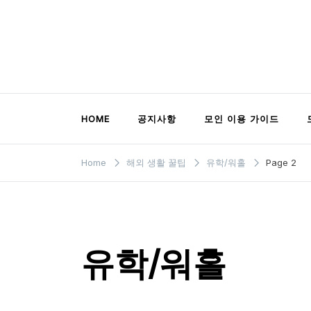
Skip
to
content
모인 해외송금 블로그
유학생부터 사업자까지 꼭 알아야 할 해외송금
HOME
공지사항
모인 이용 가이드
Home
해외 생활 꿀팁
유학/워홀
Page 2
유학/워홀