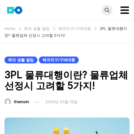
Skip
to
content
모인 해
유학생부터 사업자
Home
해외 생활 꿀팁
해외직구/구매대행
3PL 물류대행이
까지 꼭 알아야 할
외송금
란? 물류업체 선정시 고려할 5가지!
해외송금 정보 모
블로그
음집
해외 생활 꿀팁
해외직구/구매대행
3PL 물류대행이란? 물류업체
선정시 고려할 5가지!
themoin
2024년 03월 12일