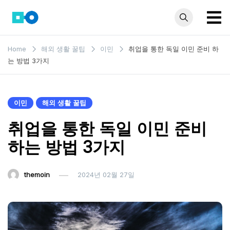
Skip
to
content
모인 해
유학생부터 사업자
Home
해외 생활 꿀팁
이민
취업을 통한 독일 이민 준비 하
까지 꼭 알아야 할
외송금
는 방법 3가지
해외송금 정보 모
블로그
음집
이민
해외 생활 꿀팁
취업을 통한 독일 이민 준비
하는 방법 3가지
themoin
2024년 02월 27일