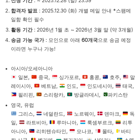
신청 기간
: ~ 2025.12.28 (일) 23:59
합격자 발표
: 2025.12.30 (화) 개별 메일 안내 *스팸메
일함 확인 필수
활동 기간
: 2026년 1월 초 ~ 2026년 3월 말 (약 3개월)
송금 가능 국가
: 모인으로 아래
60개국
으로 송금 예정
이라면 누구나 가능!
아시아/오세아니아
일본,
중국,
싱가포르,
홍콩,
호주,
말
레이시아,
베트남,
인도,
인도네시아,
태국,
필리핀,
스리랑카,
방글라데시,
파키스탄
영국, 유럽
그리스,
네덜란드,
노르웨이,
덴마크,
독
일,
라트비아,
루마니아,
룩셈부르크,
리투
아니아,
리히텐슈타인,
모나코,
몰타,
바티
칸 시국,
벨기에,
불가리아,
산마리노,
스웨