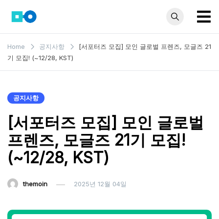
Skip
to
content
모인 해
유학생부터 사업자
Home
공지사항
[서포터즈 모집] 모인 글로벌 프렌즈, 모글즈 21
까지 꼭 알아야 할
외송금
기 모집! (~12/28, KST)
해외송금 정보 모
블로그
음집
공지사항
[서포터즈 모집] 모인 글로벌
프렌즈, 모글즈 21기 모집!
(~12/28, KST)
themoin
2025년 12월 04일