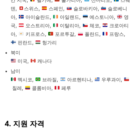
덴,
스위스,
스페인,
슬로바키아,
슬로베니
아,
아이슬란드,
아일랜드,
에스토니아,
영
국,
오스트리아,
이탈리아,
체코,
크로아티
아,
키프로스,
포르투갈,
폴란드,
프랑스,
핀란드,
헝가리
북미
미국,
캐나다
남미
멕시코,
브라질,
아르헨티나,
우루과이,
칠레,
콜롬비아,
페루
4. 지원 자격