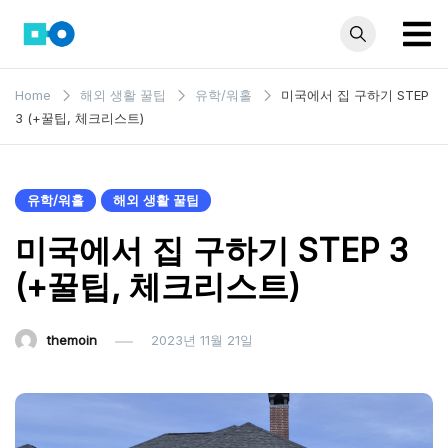
Skip
to
content
모인 해
유학생부터 사업자
Home
해외 생활 꿀팁
유학/워홀
미국에서 집 구하기 STEP
까지 꼭 알아야 할
외송금
3 (+꿀팁, 체크리스트)
해외송금 정보 모
블로그
음집
유학/워홀
해외 생활 꿀팁
미국에서 집 구하기 STEP 3
(+꿀팁, 체크리스트)
themoin
2023년 11월 21일