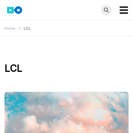
Skip
to
content
모인 해
유학생부터 사업자
Home
LCL
까지 꼭 알아야 할
외송금
해외송금 정보 모
블로그
음집
LCL