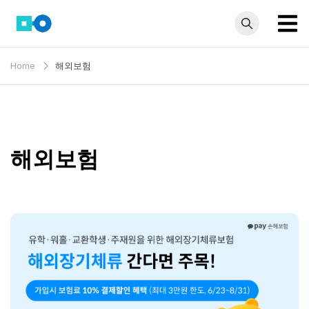
Skip
to
content
모인 해
유학생부터 사업자
Home
해외보험
까지 꼭 알아야 할
외송금
해외송금 정보 모
블로그
음집
해외보험