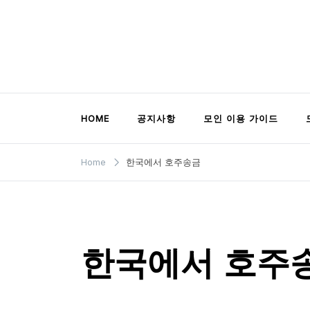
Skip
to
content
모인 해외송금 블로그
유학생부터 사업자까지 꼭 알아야 할 해외송금
HOME
공지사항
모인 이용 가이드
Home
한국에서 호주송금
한국에서 호주