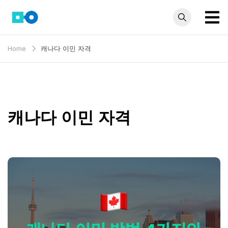
Skip
to
content
모인 해
유학생부터 사업자
Home
캐나다 이민 자격
까지 꼭 알아야 할
외송금
해외송금 정보 모
블로그
음집
캐나다 이민 자격