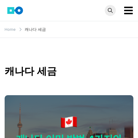
Skip
to
content
모인 해
유학생부터 사업자
Home
캐나다 세금
까지 꼭 알아야 할
외송금
해외송금 정보 모
블로그
음집
캐나다 세금