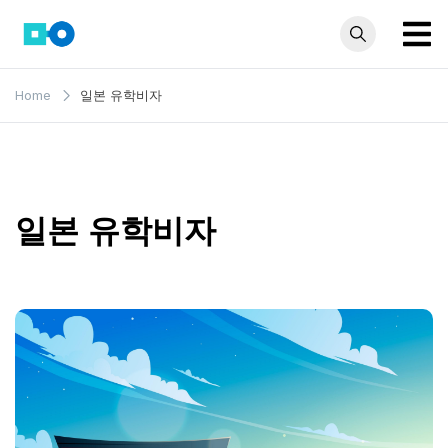
Skip
to
content
모인 해
유학생부터 사업자
Home
일본 유학비자
까지 꼭 알아야 할
외송금
해외송금 정보 모
블로그
음집
일본 유학비자