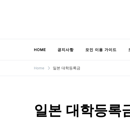
Skip
to
content
모인 해외송금 블로그
유학생부터 사업자까지 꼭 알아야 할 해외송금
HOME
공지사항
모인 이용 가이드
Home
일본 대학등록금
일본 대학등록