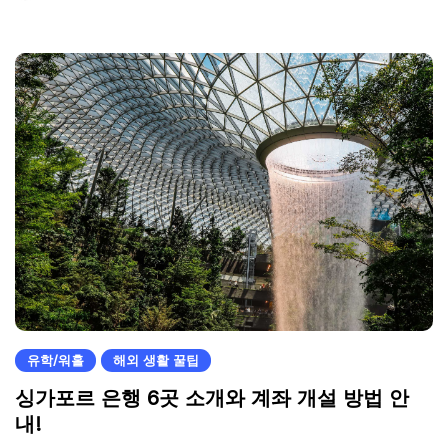
유학/워홀
해외 생활 꿀팁
싱가포르 은행 6곳 소개와 계좌 개설 방법 안
내!