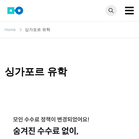
Skip
to
content
모인 해
유학생부터 사업자
Home
싱가포르 유학
까지 꼭 알아야 할
외송금
해외송금 정보 모
블로그
음집
싱가포르 유학