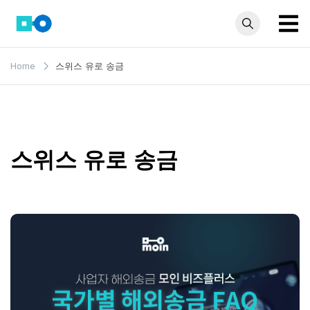
Skip
to
content
모인 해
유학생부터 사업자
Home
스위스 유로 송금
까지 꼭 알아야 할
외송금
해외송금 정보 모
블로그
음집
스위스 유로 송금