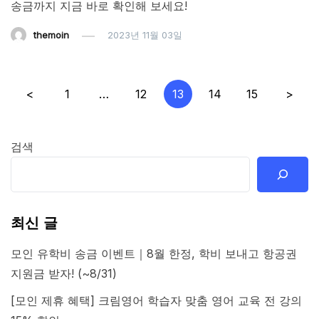
송금까지 지금 바로 확인해 보세요!
themoin
2023년 11월 03일
글
<
1
…
12
13
14
15
>
페
이
검색
지
매
김
최신 글
모인 유학비 송금 이벤트｜8월 한정, 학비 보내고 항공권
지원금 받자! (~8/31)
[모인 제휴 혜택] 크림영어 학습자 맞춤 영어 교육 전 강의