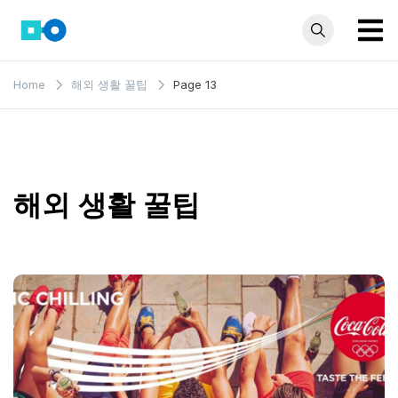
Skip
to
content
모인 해
유학생부터 사업자
Home
해외 생활 꿀팁
Page 13
까지 꼭 알아야 할
외송금
해외송금 정보 모
블로그
음집
해외 생활 꿀팁