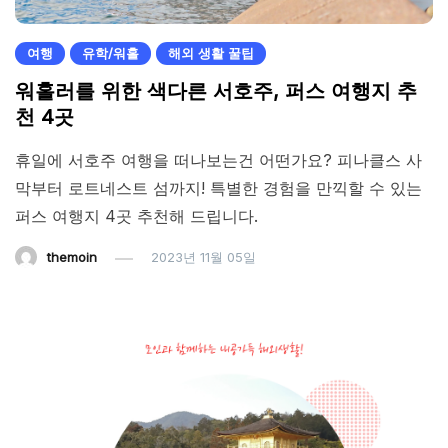
여행
유학/워홀
해외 생활 꿀팁
워홀러를 위한 색다른 서호주, 퍼스 여행지 추
천 4곳
휴일에 서호주 여행을 떠나보는건 어떤가요? 피나클스 사
막부터 로트네스트 섬까지! 특별한 경험을 만끽할 수 있는
퍼스 여행지 4곳 추천해 드립니다.
themoin
2023년 11월 05일