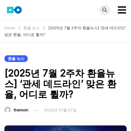
Skip
to
content
모인 해
유학생부터 사업자
Home
환율 뉴스
[2025년 7월 2주차 환율뉴스] ‘관세 데드라인’
까지 꼭 알아야 할
외송금
맞은 환율, 어디로 튈까?
해외송금 정보 모
블로그
음집
환율 뉴스
[2025년 7월 2주차 환율뉴
스] ‘관세 데드라인’ 맞은 환
율, 어디로 튈까?
themoin
2025년 07월 07일