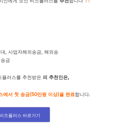
 지인에게
모인 비즈플러스를
추천
합니다
즈플러스를 추천받은
피 추천인은,
에서 첫 송금(50만원 이상)을
완료
합니다.
 비즈플러스 바로가기