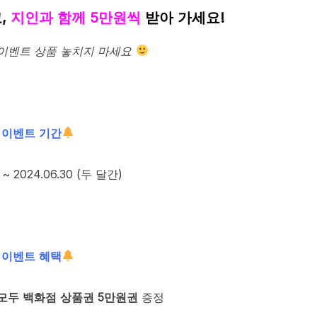
,
지인과 함께 5만원씩
받아 가세요!
 이벤트 상품 놓치지 마세요
이벤트 기간
1 ~ 2024.06.30 (두 달간)
이벤트 혜택
모두
백화점 상품권 5만원권
증정