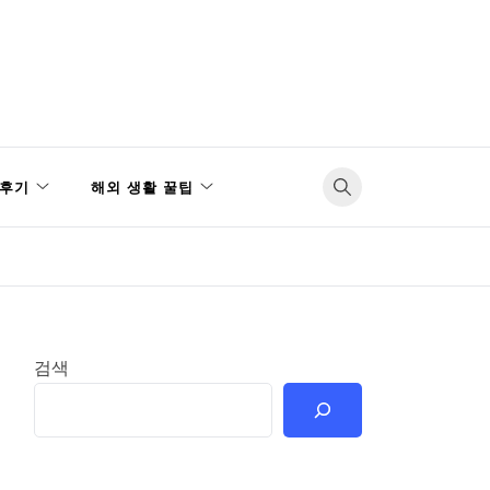
후기
해외 생활 꿀팁
검색