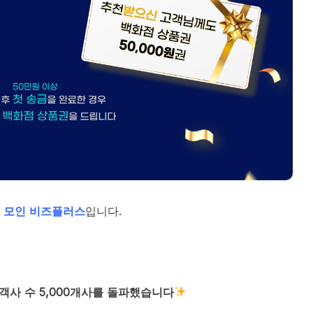
,
모인 비즈플러스
입니다.
객사 수 5,000개사를 돌파
했습니다