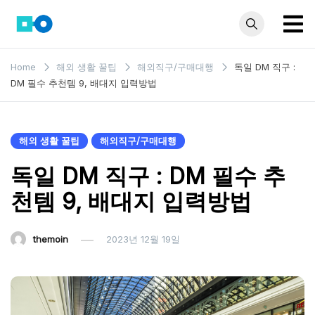
Skip
to
content
모인 해
유학생부터 사업자
Home
해외 생활 꿀팁
해외직구/구매대행
독일 DM 직구 :
까지 꼭 알아야 할
외송금
DM 필수 추천템 9, 배대지 입력방법
해외송금 정보 모
블로그
음집
해외 생활 꿀팁
해외직구/구매대행
독일 DM 직구 : DM 필수 추
천템 9, 배대지 입력방법
themoin
2023년 12월 19일